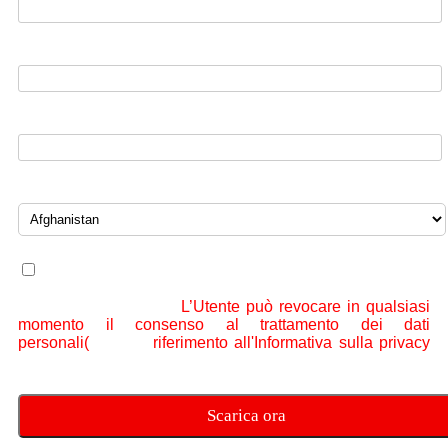
Titolo di lavoro*
Nome del'azienda*
Paese*
Red Hat potrà utilizzare i dati personali con la finalità
inviare all'Utente informazioni relative ai prodotti, servizi
ed eventi di Red Hat.
L’Utente può revocare in qualsiasi
momento il consenso al trattamento dei dati
personali(
facendo
riferimento all'Informativa sulla privacy
per maggiori dettagli)